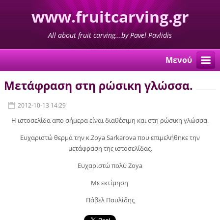
www.fruitcarving.gr
All about fruit carving...by Pavel Pavlidis
Μενού
Μετάφραση στη ρώσικη γλώσσα.
2012-10-13 14:29
Η ιστοσελίδα απο σήμερα είναι διαθέσιμη και στη ρώσικη γλώσσα.
Ευχαριστώ θερμά την κ.Zoya Sarkarova που επιμελήθηκε την
μετάφραση της ιστοσελίδας.
Ευχαριστώ πολύ Zoya
Με εκτίμηση
Πάβελ Παυλίδης