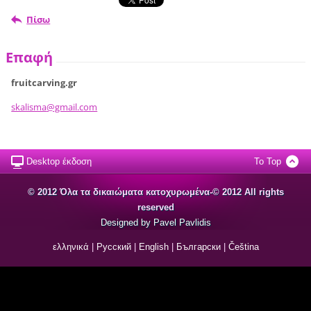
Πίσω
Επαφή
fruitcarving.gr
skalisma
@gmail.c
om
Desktop έκδοση
To Top
© 2012 Όλα τα δικαιώματα κατοχυρωμένα-© 2012 All rights
reserved
Designed by Pavel Pavlidis
ελληνικά
|
Русский
|
English
|
Български
|
Čeština