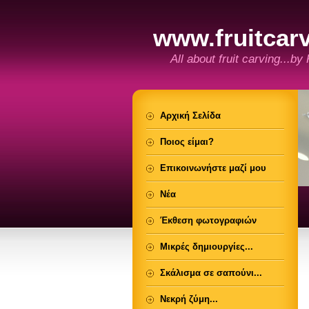
www.fruitcarv
All about fruit carving...by
Αρχική Σελίδα
Ποιος είμαι?
Επικοινωνήστε μαζί μου
Νέα
Έκθεση φωτογραφιών
Μικρές δημιουργίες...
Σκάλισμα σε σαπούνι...
Νεκρή ζύμη...