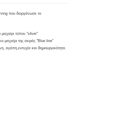
rving που διοργάνωσε το
χαίρι τύπου ''silver''
αχαίρι της σειράς ''Blue line''
νη, αγάπη,ευτυχία και δημιουργικότητα.