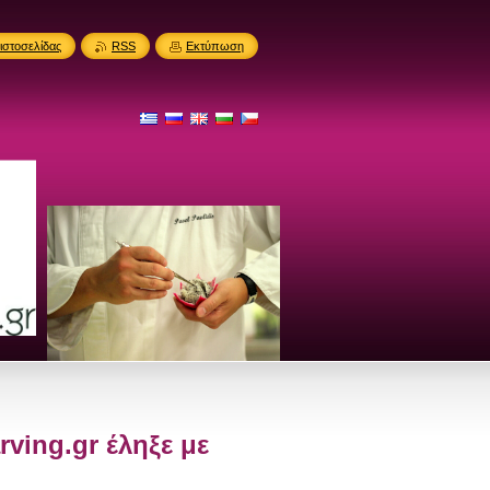
ιστοσελίδας
RSS
Εκτύπωση
ving.gr έληξε με