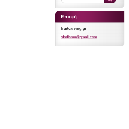
Επαφή
fruitcarving.gr
skalisma
@gmail.c
om