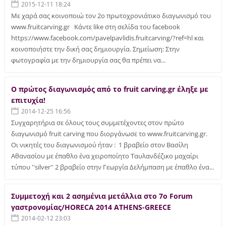
2015-12-11 18:24
Με χαρά σας κοινοποιώ τον 2ο πρωτοχρονιάτικο διαγωνισμό του
www.fruitcarving.gr Κάντε like στη σελίδα του facebook
https://www.facebook.com/pavelpavlidis.fruitcarving/?ref=hl και
κοινοποιήστε την δική σας δημιουργία. Σημείωση: Στην
φωτογραφία με την δημιουργία σας θα πρέπει να...
Ο πρώτος διαγωνισμός από το fruit carving.gr έληξε με
επιτυχία!
2014-12-25 16:56
Συγχαρητήρια σε όλους τους συμμετέχοντες στον πρώτο
διαγωνισμό fruit carving που διοργάνωσε το www.fruitcarving.gr.
Οι νικητές του διαγωνισμού ήταν : 1 βραβείο στον Βασίλη
Αθανασίου με έπαθλο ένα χειροποίητο Ταυλανδέζικο μαχαίρι
τύπου ''silver'' 2 βραβείο στην Γεωργία Δελήμπαση με έπαθλο ένα...
Συμμετοχή και 2 ασημένια μετάλλια στο 7ο Forum
γαστρονομίας/HORECA 2014 ATHENS-GREECE
2014-02-12 23:03