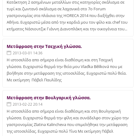
Κατάκτηση 2 ασημένιων μεταλλίων στις κατηγορίες σκάλισμα σε
τυρί και ζωντανό σκάλισμα σε λαχανικά στο 7ο Forum
γαστρονομίας στα πλάισια της HORECA 2014 που διεξήχθει στην
Αθήνα. Ευχαριστώ μέσα από την καρδιά μου τον φίλο και chef του
κτήματος Νάσιουτζικ Γιάννη Διανοπλάκη και την οικογένεια του...
Μετάφραση στην Τσεχική γλώσσα.
2013-03-01 14:36
Η ιστοσελίδα απο σήμερα είναι διαθέσιμη και στη Τσεχική
γλώσσα. Ευχαριστώ θερμά την θεία μου Vlaďka Bělíková που με
βοήθησε στην μετάφραση της ιστοσελίδας. Ευχαριστώ πολύ θεία.
Με εκτίμηση Πάβελ Παυλίδης
Μετάφραση στην Βουλγαρική γλώσσα.
2013-02-22 20:14
Η ιστοσελίδα απο σήμερα είναι διαθέσιμη και στη Βουλγαρική
γλώσσα. Ευχαριστώ θερμά την φίλη και συνάδελφο στον χώρο την
γαστρονομίας Zlatina Kalincheva που επιμελήθηκε την μετάφραση
της ιστοσελίδας. Ευχαριστώ πολύ Τίνα Με εκτίμηση Πάβελ