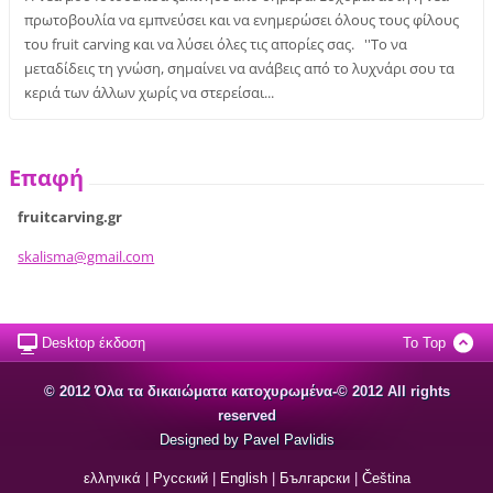
πρωτοβουλία να εμπνεύσει και να ενημερώσει όλους τους φίλους
του fruit carving και να λύσει όλες τις απορίες σας. ''Το να
μεταδίδεις τη γνώση, σημαίνει να ανάβεις από το λυχνάρι σου τα
κεριά των άλλων χωρίς να στερείσαι...
Επαφή
fruitcarving.gr
skalisma
@gmail.c
om
Desktop έκδοση
To Top
© 2012 Όλα τα δικαιώματα κατοχυρωμένα-© 2012 All rights
reserved
Designed by Pavel Pavlidis
ελληνικά
|
Русский
|
English
|
Български
|
Čeština