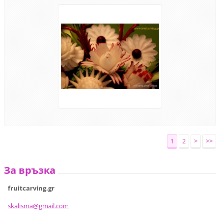
1
2
>
>>
За връзка
fruitcarving.gr
skalisma
@gmail.c
om