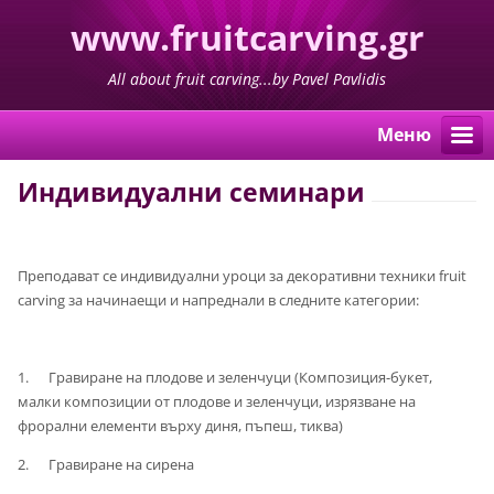
www.fruitcarving.gr
All about fruit carving...by Pavel Pavlidis
Меню
Индивидуални семинари
Преподават се индивидуални уроци за декоративни техники fruit
carving за начинаещи и напреднали в следните категории:
1. Гравиране на плодове и зеленчуци (Композиция-букет,
малки композиции от плодове и зеленчуци, изрязване на
фрорални елементи върху диня, пъпеш, тиква)
2. Гравиране на сирена