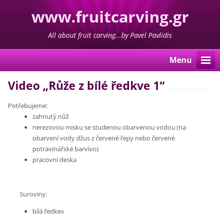
www.fruitcarving.gr
All about fruit carving...by Pavel Pavlidis
Menu
Video „Růže z bílé ředkve 1“
Potřebujeme:
zahnutý nůž
nerezovou misku se studenou obarvenou vodou (na
obarvení vody džus z červené řepy nebo červené
potravinářské barvivo)
pracovní deska
Suroviny:
bílá ředkev