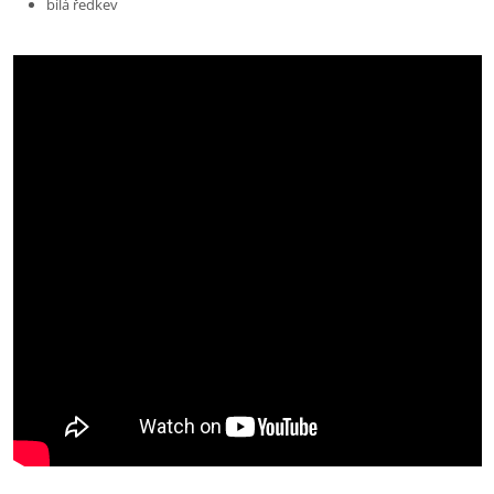
bílá ředkev