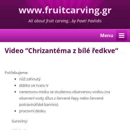
www.fruitcarving.gr
All about fruit carving...by Pavel Pavlidis
Menu
Video “Chrizantéma z bílé ředkve“
Potřebujeme:
nůž zahnutý
dlátko ve tvaru V
nerezovou misku se studenou obarvenou vodou (na
obarvení vody džus z červené řepy nebo červené
potravinářské barvivo)
pracovní desku
Suroviny: