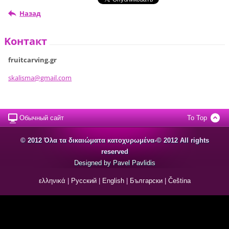
Назад
Koнтакт
fruitcarving.gr
skalisma
@gmail.c
om
Обычный сайт
To Top
© 2012 Όλα τα δικαιώματα κατοχυρωμένα-© 2012 All rights
reserved
Designed by Pavel Pavlidis
ελληνικά
|
Русский
|
English
|
Български
|
Čeština