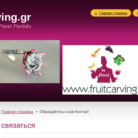
ing.gr
Главная страница
 Pavel Pavlidis
Главная страница
>
Обращайтесь к нам Контакт
связаться