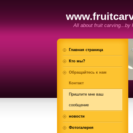
www.fruitcarv
All about fruit carving...by
Главная страница
Кто мы?
Обращайтесь к нам
Контакт
Пришлите мне ваш
сообщение
новости
Фотогалерея