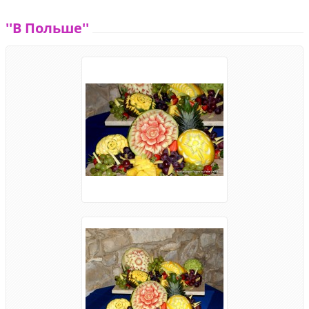
''В Польше''