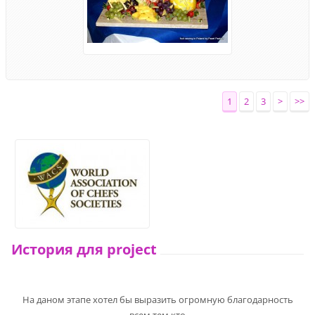
1
2
3
>
>>
История для project
На даном этапе хотел бы выразить огромную благодарность
всем тем кто