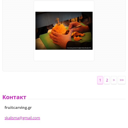
1
2
>
>>
Koнтакт
fruitcarving.gr
skalisma
@gmail.c
om