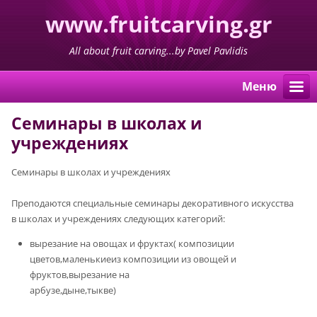
www.fruitcarving.gr
All about fruit carving...by Pavel Pavlidis
Mеню
Семинары в школах и
учреждениях
Семинары в школах и учреждениях
Преподаются специальные семинары декоративного искусства
в школах и учреждениях следующих категорий:
вырезание на овощах и фруктах( композиции
цветов,маленькиеиз композиции из овощей и
фруктов,вырезание на
арбузе,дыне,тыкве)