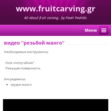
www.fruitcarving.gr
All about fruit carving...by Pavel Pavlidis
Mеню
видео ''резьбой манго''
Необходимые инструменты:
Нож «попугайчик”.
Режущая поверхность
Ингредиенты:
трудно манго