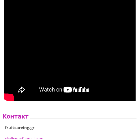
Koнтакт
fruitcarving.gr
skalisma
@gmail.c
om