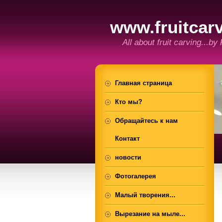
www.fruitcarv
All about fruit carving...by
Главная страница
Кто мы?
Обращайтесь к нам
Контакт
новости
Фотогалерея
Малый творения...
Вырезание на мыле...