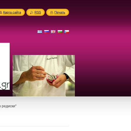
Карта сайта
RSS
Печать
з редиски''