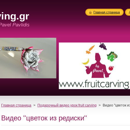
ing.gr
Главная страница
 Pavel Pavlidis
Главная страница
>
Подарочный видео урок fruit carving
>
Видео ''цветок и
Видео ''цветок из редиски''